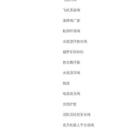
飞机系留绳
溪降绳厂家
船用纤维绳
水面漂浮救生绳
越野车软卸扣
救生圈浮索
水面漂浮绳
拖缆
电缆填充绳
光缆护套
消防员轻型安全绳
直升机载人平台缆绳