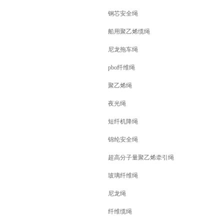
钢芯安全绳
船用聚乙烯缆绳
尼龙拖车绳
pbo纤维绳
聚乙烯绳
夜光绳
短纤机降绳
锦纶安全绳
超高分子量聚乙烯牵引绳
玻璃纤维绳
尼龙绳
纤维缆绳