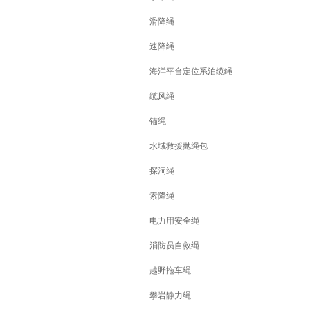
滑降绳
速降绳
海洋平台定位系泊缆绳
缆风绳
锚绳
水域救援抛绳包
探洞绳
索降绳
电力用安全绳
消防员自救绳
越野拖车绳
攀岩静力绳