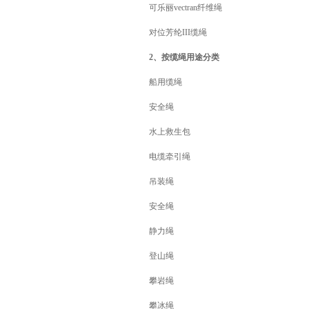
可乐丽vectran纤维绳
对位芳纶III缆绳
2、按缆绳用途分类
船用缆绳
安全绳
水上救生包
电缆牵引绳
吊装绳
安全绳
静力绳
登山绳
攀岩绳
攀冰绳