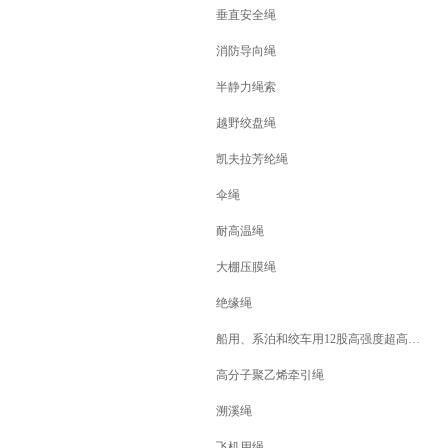
垂直安全绳
消防导向绳
半静力绳索
越野绞盘绳
凯夫拉芳纶绳
伞绳
耐高温绳
大棚压膜绳
绝缘绳
船用、系泊和绞车用12股高强度超高分子量聚乙烯牵引绳
高分子聚乙烯牵引绳
溯溪绳
飞机用绳