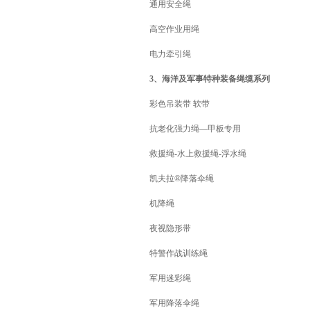
通用安全绳
高空作业用绳
电力牵引绳
3、海洋及军事特种装备绳缆系列
彩色吊装带 软带
抗老化强力绳—甲板专用
救援绳-水上救援绳-浮水绳
凯夫拉®降落伞绳
机降绳
夜视隐形带
特警作战训练绳
军用迷彩绳
军用降落伞绳