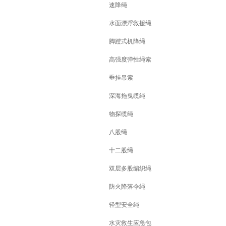
速降绳
水面漂浮救援绳
脚蹬式机降绳
高强度弹性绳索
垂挂吊索
深海拖曳缆绳
物探缆绳
八股绳
十二股绳
双层多股编织绳
防火降落伞绳
轻型安全绳
水灾救生应急包