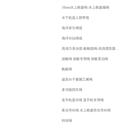
10mm水上救援绳-水上救援抛绳
水下机器人脐带缆
海洋牵引绳缆
海洋吊拉绳缆
高强力系泊缆-船舶缆绳-高强度防腐缆绳
游艇绳 游艇专用绳 游艇系泊绳
帆船绳
超高分子量聚乙烯绳
多功能四爪绳
直升机悬吊绳 直升机专用绳
夜光导向绳 水上救援荧光导向绳
特训绳