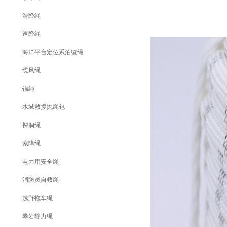
滑降绳
速降绳
海洋平台定位系泊缆绳
缆风绳
锚绳
水域救援抛绳包
探洞绳
索降绳
电力用安全绳
消防员自救绳
越野拖车绳
攀岩静力绳