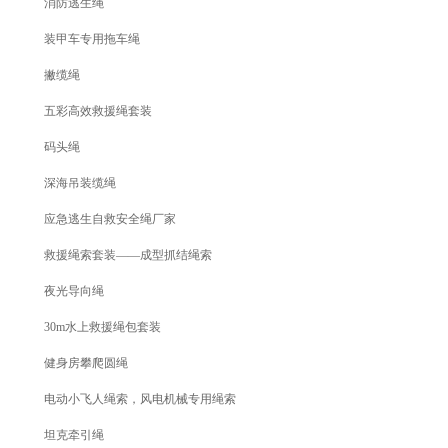
消防逃生绳
装甲车专用拖车绳
撇缆绳
五彩高效救援绳套装
码头绳
深海吊装缆绳
应急逃生自救安全绳厂家
救援绳索套装——成型抓结绳索
夜光导向绳
30m水上救援绳包套装
健身房攀爬圆绳
电动小飞人绳索，风电机械专用绳索
坦克牵引绳