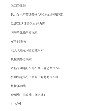
防回弹缆绳
风力发电塔筒缓降器A类9.6mm静态绳索
欧盟CE认证10.5mm静力绳
防海洋生物附着绳索
军事训练绳
载人飞船返回舱垂挂吊索
机械类静态绳索
双拖车钩越野车拖车绳（静态系带 Static Bridle）
多功能超高分子量聚乙烯越野拖车绳
机械驱动绳
金刚绳（养殖绳，捆绑绳）
3、织带