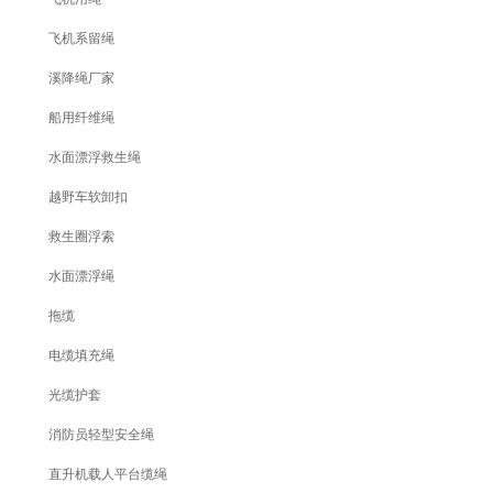
飞机系留绳
溪降绳厂家
船用纤维绳
水面漂浮救生绳
越野车软卸扣
救生圈浮索
水面漂浮绳
拖缆
电缆填充绳
光缆护套
消防员轻型安全绳
直升机载人平台缆绳