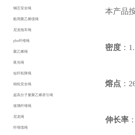
钢芯安全绳
本产品按照
船用聚乙烯缆绳
尼龙拖车绳
pbo纤维绳
密度
：1
聚乙烯绳
夜光绳
短纤机降绳
熔点
：2
锦纶安全绳
超高分子量聚乙烯牵引绳
玻璃纤维绳
尼龙绳
伸长率
：
纤维缆绳