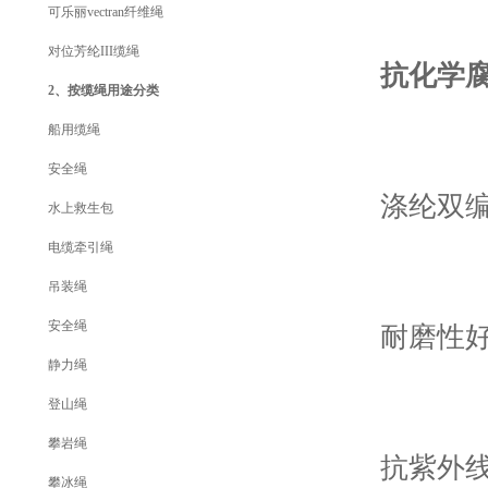
可乐丽vectran纤维绳
对位芳纶III缆绳
抗化学
2、按缆绳用途分类
船用缆绳
安全绳
涤纶双
水上救生包
电缆牵引绳
吊装绳
安全绳
耐磨性
静力绳
登山绳
攀岩绳
抗紫外线
攀冰绳