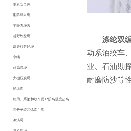
垂直安全绳
消防导向绳
半静力绳索
越野绞盘绳
涤纶双
凯夫拉芳纶绳
动系泊绞车
伞绳
业、石油勘
耐高温绳
耐磨防沙等
大棚压膜绳
绝缘绳
船用、系泊和绞车用12股高强度超高分子量聚乙烯牵引绳
高分子聚乙烯牵引绳
溯溪绳
飞机用绳