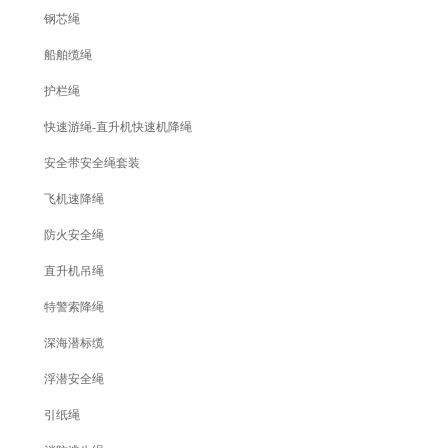
钢芯绳
船舶缆绳
护栏绳
快速游绳-直升机快速机降绳
安全带安全绳套装
飞机速降绳
防火安全绳
直升机吊绳
特警索降绳
深海潜标缆
浮潜安全绳
引纸绳